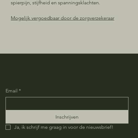
spierpijn, stijfheid en spanningsklachten.
Mogelijk vergoedbaar
door de zorgverzekeraar
Schrijf je in voor onze nieuwsbrief:
Email
*
Inschrijven
Ja, ik schrijf me graag in voor de nieuwsbrief!